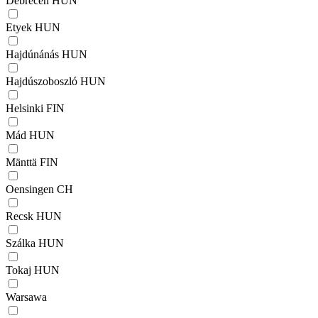
Debrecen
HUN
Etyek
HUN
Hajdúnánás
HUN
Hajdúszoboszló
HUN
Helsinki
FIN
Mád
HUN
Mänttä
FIN
Oensingen
CH
Recsk
HUN
Szálka
HUN
Tokaj
HUN
Warsawa