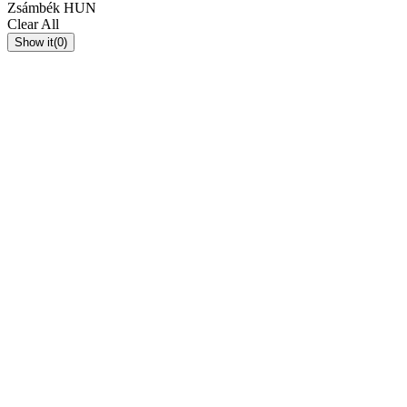
Zsámbék
HUN
Clear All
Show it
(0)