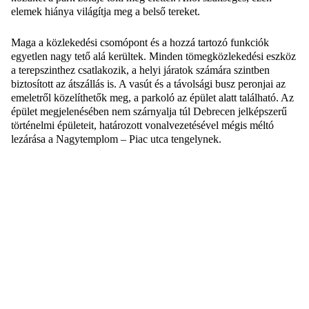
elemek hiánya világítja meg a belső tereket.
Maga a közlekedési csomópont és a hozzá tartozó funkciók
egyetlen nagy tető alá kerültek. Minden tömegközlekedési eszköz
a terepszinthez csatlakozik, a helyi járatok számára szintben
biztosított az átszállás is. A vasút és a távolsági busz peronjai az
emeletről közelíthetők meg, a parkoló az épület alatt található. Az
épület megjelenésében nem szárnyalja túl Debrecen jelképszerű
történelmi épületeit, határozott vonalvezetésével mégis méltó
lezárása a Nagytemplom – Piac utca tengelynek.