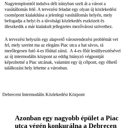
Nagytemplomtól indulva déli irányban szeli át a várost a
vasútállomás felé. A tervezési feladat egy olyan új közlekedési
csomópont kialakítása a jelenlegi vasútállomás helyén, mely
befogadja a helyi és a távolsági közlekedés eszközeit és
illeszkedik a már kialakult jellegzetes mezővárosi szövethez.
A tervezési helyszín egy alapvető városrendezési problémát vet
fel, mely szerint ma az elegáns Piac utca a hat sávos, rá
merőlegesen futó 4-es főúttal zárul. A 4-es főút lesüllyesztésével
az új intermodális központ az eddig hiányzó végpontját
képezhetné a Piac utcának, valamint egy új célpont, egy élhető
találkozási hely lehetne a városban.
Debreceni Intermodális Közlekedési Központ
Azonban egy nagyobb épület a Piac
utca végén konkurálna a Debrecen