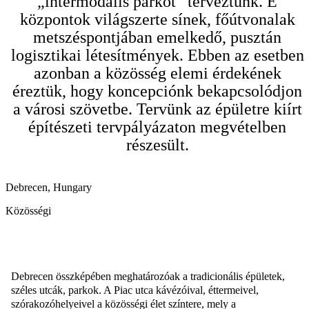
„intermodális parkot” terveztünk. E
központok világszerte sínek, főútvonalak
metszéspontjában emelkedő, pusztán
logisztikai létesítmények. Ebben az esetben
azonban a közösség elemi érdekének
éreztük, hogy koncepciónk bekapcsolódjon
a városi szövetbe. Tervünk az épületre kiírt
építészeti tervpályázaton megvételben
részesült.
Debrecen, Hungary
Közösségi
Debrecen összképében meghatározóak a tradicionális épületek,
széles utcák, parkok. A Piac utca kávézóival, éttermeivel,
szórakozóhelyeivel a közösségi élet színtere, mely a