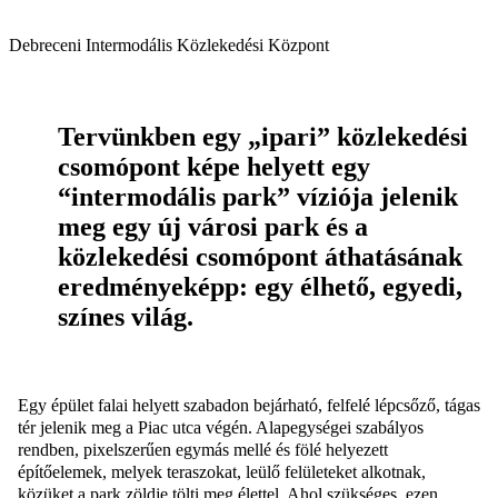
Debreceni Intermodális Közlekedési Központ
Tervünkben egy „ipari” közlekedési
csomópont képe helyett egy
“intermodális park” víziója jelenik
meg egy új városi park és a
közlekedési csomópont áthatásának
eredményeképp: egy élhető, egyedi,
színes világ.
Egy épület falai helyett szabadon bejárható, felfelé lépcsőző, tágas
tér jelenik meg a Piac utca végén. Alapegységei szabályos
rendben, pixelszerűen egymás mellé és fölé helyezett
építőelemek, melyek teraszokat, leülő felületeket alkotnak,
közüket a park zöldje tölti meg élettel. Ahol szükséges, ezen