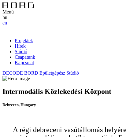
Menü
hu
en
Projektek
Hírek
Stúdió
Csapatunk
Kapcsolat
DECODE
BORD Épületgépész Stúdió
Intermodális Közlekedési Központ
Debrecen, Hungary
A régi debreceni vasútállomás helyére