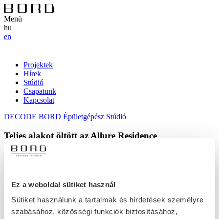
Menü
hu
en
Projektek
Hírek
Stúdió
Csapatunk
Kapcsolat
DECODE
BORD Épületgépész Stúdió
Teljes alakot öltött az Allure Residence
április 10, 2019
Ez a weboldal sütiket használ
A szerkezet építés véghajrájában
Sütiket használunk a tartalmak és hirdetések személyre
kirajzolódik a koncepcionálisan három
szabásához, közösségi funkciók biztosításához,