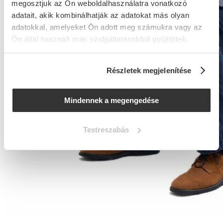
megosztjuk az Ön weboldalhasználatra vonatkozó
adatait, akik kombinálhatják az adatokat más olyan
adatokkal, amelyeket Ön adott meg számukra vagy az
Ön által használt más szolgáltatásokból gyűjtöttek.
Részletek megjelenítése
Mindennek a megengedése
Testreszabás