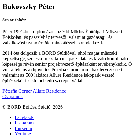
Bukovszky Péter
Senior építész
Péter 1991-ben diplomázott az Ybl Miklós Építőipari Műszaki
Főiskolán, és passzívház tervezői, valamint gazdasági- és
vállalkozási szakmérnöki minősítéssel is rendelkezik.
2014 óta dolgozik a BORD Stúdióval, ahol magas műszaki
képzettsége, széleskörű szakmai tapasztalata és kiváló koordináló
képessége révén senior projektvezető építészként tevékenykedik. Ő
volt a felelős a díjnyertes Péterfia Corner irodaház tervezéséért,
valamint az 500 lakásos Allure Residence lakópark vezető
építészeként is kiemelkedő szerepet vállalt.
Péterfia Corner
Allure Residence
Csapatunk
© BORD Építész Stúdió, 2026
Facebook
Instagram
Linkedin
Youtube